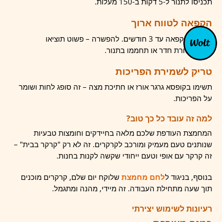
תכניסו לתנור ל-5 דקות ב-150 מעלות.
הקפאה לטווח ארוך
בשקית הקפאה עד 3 חודשים. להפשרה – פשוט תוציאו
לטמפרטורת חדר או תחממו בתנור.
טריק לשמירת הפריכות
תשימו בקופסא גרגר אורז או חתיכת מצה – זה סופג לחות ושומר
על הפריכות.
למה זה עובד כל כך טוב?
המחמצת העודפת שלכם מלאה בחיידקים וחומצות טבעיות
שנותנים טעם מעמיק ומורכב לקרקרים. זה לא רק "קרקר בבית" –
זה קרקר עם אופי וטעם ייחודי שקשה לקנות בחנות.
בנוסף, בניגוד ל
לחם מחמצת
שלוקח יום שלם, קרקרים מוכנים
תוך שעה מתחילת העבודה. זה מיידי, מהנה ומתגמל.
רעיונות לשימוש יצירתי