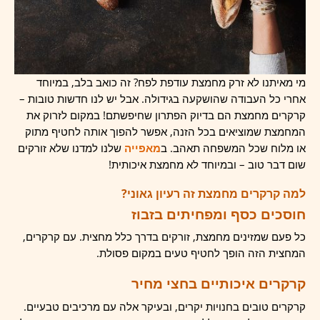
מי מאיתנו לא זרק מחמצת עודפת לפח? זה כואב בלב, במיוחד
אחרי כל העבודה שהושקעה בגידולה. אבל יש לנו חדשות טובות –
קרקרים מחמצת הם בדיוק הפתרון שחיפשתם! במקום לזרוק את
המחמצת שמוציאים בכל הזנה, אפשר להפוך אותה לחטיף מתוק
או מלוח שכל המשפחה תאהב. ב
מאפייה
שלנו למדנו שלא זורקים
שום דבר טוב – ובמיוחד לא מחמצת איכותית!
למה קרקרים מחמצת זה רעיון גאוני?
חוסכים כסף ומפחיתים בזבוז
כל פעם שמזינים מחמצת, זורקים בדרך כלל מחצית. עם קרקרים,
המחצית הזה הופך לחטיף טעים במקום פסולת.
קרקרים איכותיים בחצי מחיר
קרקרים טובים בחנויות יקרים, ובעיקר אלה עם מרכיבים טבעיים.