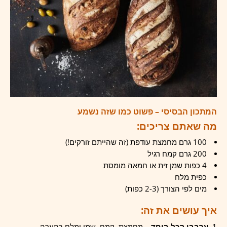
המתכון הבסיסי – פשוט כמו שזה נשמע
מה שאתם צריכים:
100 גרם מחמצת עודפת (זה שהייתם זורקים!)
200 גרם קמח רגיל
4 כפות שמן זית או חמאה מומסת
כפית מלח
מים לפי הצורך (2-3 כפות)
איך עושים את זה:
ערבבו הכל ביחד
– מחמצת, קמח, שמן ומלח בקערה