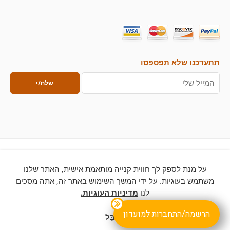
תתעדכנו שלא תפספסו
על מנת לספק לך חווית קנייה מותאמת אישית, האתר שלנו
© 2026 – כל הזכויות שמורות ללחם ארטיזן
משתמש בעוגיות. על ידי המשך השימוש באתר זה, אתה מסכים
לנו
מדיניות העוגיות.
הרשמה/התחברות למועדון
לְקַבֵּל
לִקְנוֹת
קטגוריות
לחפש
עֲגָלָה