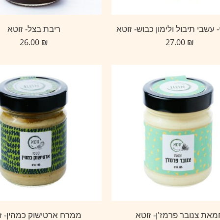
 עשבי תיבול ולימון כבוש- זוטא
ריבת בצל- זוטא
26.00
₪
27.00
₪
מאת צנובר פרמז'ן- זוטא
ממרח ארטישוק כמהין- ז