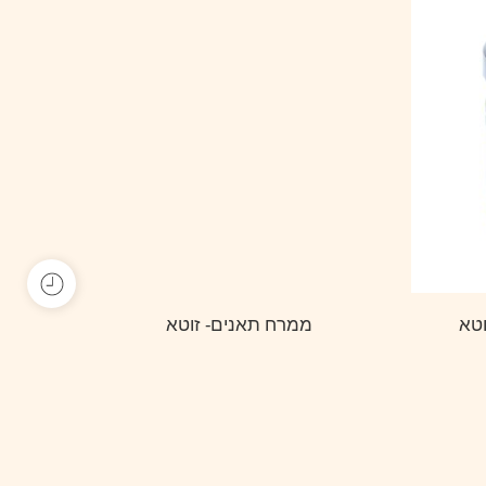
וטא
ממרח תאנים- זוטא
26.00
₪