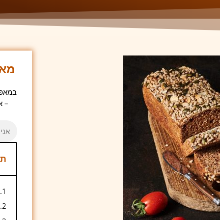
מאפ
במאפיי
– א
תו