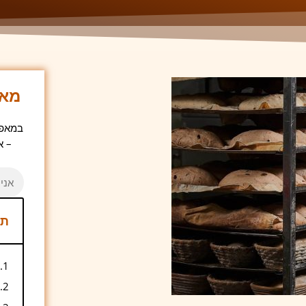
מאפ
במאפיי
– א
תו