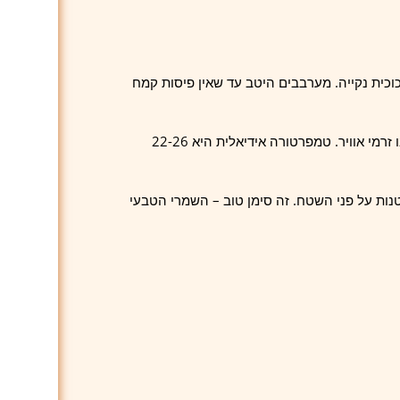
ם 50 גרם מים בצנצנת זכוכית נקייה. מערבבים היטב עד שאין פיסות קמח
מכסים בבד נקי (לא ניילון!) ומשאירים בטמפרטורת חדר במקום שאין בו זרמי אוויר. טמפרטורה אידיאלית היא 22-26
ות קטנות על פני השטח. זה סימן טוב – השמרי הטבעי