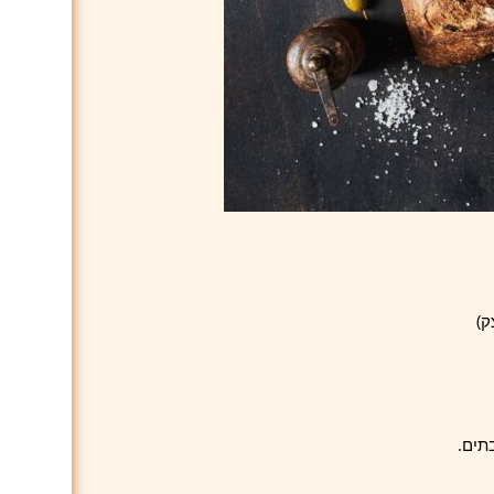
ק)
תים.