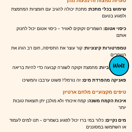
טעויות נפוצות והימנעות מהן
שימוש בכלי מתכת:
מתכת יכולה להגיב עם חומציות המחמצת
ולפגוע בטעם
כיסוי אטום:
השמרים זקוקים לאוויר – כיסוי אטום יכול לחנוק
אותם
טמפרטורות קיצוניות:
קור עוצר את התסיסה, חום רב הורג את
השמרים
חוסר עקביות:
מחמצת זקוקה לשגרה קבועה כדי להיות בריאה
פאניקה מהפרדת מים:
זה נורמלי! פשוט ערבבו והמשיכו
טיפים מקצועיים מלחם ארטיזן
איכות הקמח משנה:
קמח איכותי ולא מולבן יתן תוצאות טובות
יותר
מים נקיים:
כלור במי ברז יכול לפגוע בשמרים – תנו למים לעמוד
או השתמשו במסוננים