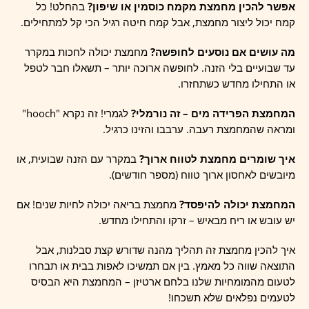
אפשר להכין מחמצת מקמח כוסמין או שיפון?
בהחלט! כל
קמח יכול ליצור מחמצת, אבל קמח חיטה רגיל הכי קל למתחילים.
מה עושים אם נוסעים לחופשה?
מחמצת יכולה לחכות במקרר
עד שבועיים בלי הזנה. לחופשה ארוכה יותר – תשאלו חבר לטפל
או התחילו מחדש כשתחזרו.
המחמצת הפרידה מים – זה נורמלי?
לגמרי! זה נקרא "hooch"
ומראה שהמחמצת רעבה. ערבבו והזינו כרגיל.
איך שומרים מחמצת לטווח ארוך?
במקרר עם הזנה שבועית, או
מיובשים לאחסון ארוך טווח (מספר חודשים).
המחמצת יכולה להיפסד?
מחמצת בריאה יכולה לחיות שנים! אם
יש עובש או ריח מבאיש – זרקו והתחילו מחדש.
איך להכין מחמצת זה תהליך מהנה שדורש קצת סבלנות, אבל
התוצאה שווה כל מאמץ. בין אם תמשיכו לאפות בבית או תבחרו
לטעום מהמומחיות שלנו בלחם ארטיזן – המחמצת היא הבסיס
לטעמים נפלאים שלא תשכחו!