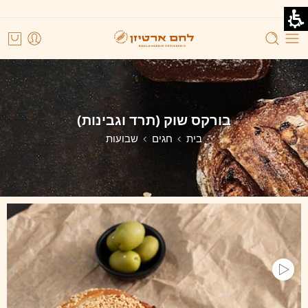
בורקס שוק (תרד וגבינות)
בית
חגים
שבועות