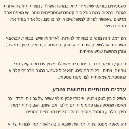
כשמניחים בורקס שוק אחד גדול במרכז השולחן, נוצרת תחושה אחרת
לגמרי. במקום כמה בורקסים קטנים שמסתיימים מהר, יש מאפה אחד
מרשים שאפשר לפרוס למשולשים או לריבועים, וכל אחד בוחר את
החתיכה שלו.
הפורמט הזה מתאים במיוחד לאירוח, לארוחות שישי בבוקר, לבראנץ
משפחתי או לשולחן שבת. הוא חוסך התעסקות, נראה מצוין בהגשה,
ונותן תחושת שפע אמיתית.
בנוסף, בורקס תרד וגבינות כזה משתלב מצוין עם סלט קצוץ טרי,
טחינה, זיתים וירקות חתוכים. הוא יכול לשמש כמנה מרכזית קלה או
כתוספת משמעותית לצד מנות נוספות.
ערכים תזונתיים ותחושת שובע
השילוב בין בצק ארטיזן איכותי לבין מילוי עשיר של גבינות ותרד יוצר
מאפה שמספק גם פחמימות, גם חלבון וגם שומן. הגבינות תורמות
סידן וחלבון, והתרד מוסיף ברזל ורכיבים תזונתיים נוספים.
זהו מאפה מפנק שנותן תחושת שובע טובה לאורך זמן. למרות שהוא