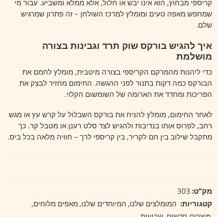
קריספי מבחוץ, הוא אינו יבש או חלול, אלא ממלא ומשביע. עבור מי
שמחפש מאפה טעים ומומלץ למרכז השולחן – זה פתרון שמרגיש
שלם.
איך להגיש בורקס שוק תרד וגבינות בצורה
מושלמת
כדי ליהנות מהמרקם הקריספי בצורה מיטבית, מומלץ לחמם את
הבורקס כמה דקות בתנור לפני ההגשה. החימום מחזיר לבצק את
הפריכות ומחדד את הארומה של השומשום הקלוי.
לאחר החימום, מומלץ להניח את בורקס השבלול על קרש עץ או מגש
רחב, לפרוס אותו בנדיבות ולהגיש לצד סלט רענן או מטבל קר. כך
מתקבל שילוב בין חם לקריר, בין קריספי לרך – חוויה מלאה בכל ביס.
מק"ט:
303
קטגוריות:
המומלצים שלנו
,
המיוחדים שלנו
,
מאפים מלוחים
,
מוצרים חדשים
,
שבועות