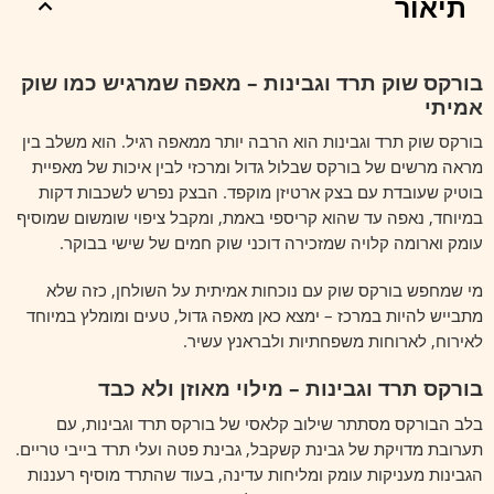
תיאור
בורקס שוק תרד וגבינות – מאפה שמרגיש כמו שוק
אמיתי
בורקס שוק תרד וגבינות הוא הרבה יותר ממאפה רגיל. הוא משלב בין
מראה מרשים של בורקס שבלול גדול ומרכזי לבין איכות של מאפיית
בוטיק שעובדת עם בצק ארטיזן מוקפד. הבצק נפרש לשכבות דקות
במיוחד, נאפה עד שהוא קריספי באמת, ומקבל ציפוי שומשום שמוסיף
עומק וארומה קלויה שמזכירה דוכני שוק חמים של שישי בבוקר.
מי שמחפש בורקס שוק עם נוכחות אמיתית על השולחן, כזה שלא
מתבייש להיות במרכז – ימצא כאן מאפה גדול, טעים ומומלץ במיוחד
לאירוח, לארוחות משפחתיות ולבראנץ עשיר.
בורקס תרד וגבינות – מילוי מאוזן ולא כבד
בלב הבורקס מסתתר שילוב קלאסי של בורקס תרד וגבינות, עם
תערובת מדויקת של גבינת קשקבל, גבינת פטה ועלי תרד בייבי טריים.
הגבינות מעניקות עומק ומליחות עדינה, בעוד שהתרד מוסיף רעננות