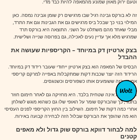
וטעם ירוק מאוזן שמונע מהמאפה להיות כבד מדי.
זה לא בורקס גבינה רגיל שבו מרגישים רק שומן וגבינה נמסה. כאן
המילוי בנוי כך שבכל ביס מרגישים גם את הגבינות וגם את התרד,
מבלי שאחד מהם משתלט על השני. התוצאה היא בורקס תרד
שמרגיש מלא אך עדיין נעים לאכילה, גם בפרוסה שנייה ושלישית.
בצק ארטיזן דק במיוחד – הקריספיות שעושה את
ההבדל
הבסיס של המאפה הוא בצק ארטיזן ייחודי שעובר רידוד דק במיוחד.
הרידוד הזה יוצר שכבות דקות שמתקבלות באפייה למרקם קריספי
אמיתי, כזה ששומעים אותו כשפורסים וכשנוגסים.
הקריספיות אינה שטחית בלבד. היא מחזיקה גם לאחר חימום חוזר
בתנור, כך שהבורקס שומר על האופי שלו גם כשהוא מוגש לשולחן
אחרי כמה דקות של חימום. השילוב בין החוץ הקריספי לפנים העסיסי
הוא מה שהופך את הבורקס שבלול הזה לבחירה קבועה באירוח.
למה לבחור דווקא בורקס שוק גדול ולא מאפים
קטנים