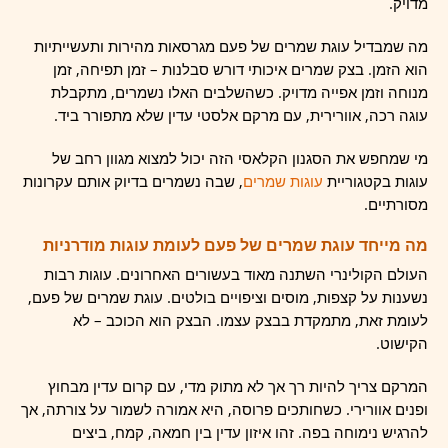
מדויק.
מה שמבדיל עוגת שמרים של פעם מגרסאות מהירות ותעשייתיות
הוא הזמן. בצק שמרים איכותי דורש סבלנות – זמן תפיחה, זמן
מנוחה וזמן אפייה מדויק. כשהשלבים האלו נשמרים, מתקבלת
עוגה רכה, אוורירית, עם מרקם אלסטי עדין שלא מתפורר ביד.
מי שמחפש את הסגנון הקלאסי הזה יכול למצוא מגוון רחב של
עוגות בקטגוריית
עוגות שמרים
,
שבה נשמרים בדיוק אותם עקרונות
מסורתיים.
מה מייחד עוגת שמרים של פעם לעומת עוגות מודרניות
העולם הקולינרי השתנה מאוד בעשורים האחרונים. עוגות רבות
נשענות על קצפות, מוסים וציפויים בולטים. עוגת שמרים של פעם,
לעומת זאת, מתמקדת בבצק עצמו. הבצק הוא הכוכב – לא
הקישוט.
המרקם צריך להיות רך אך לא מתוק מדי, עם קרום עדין מבחוץ
ופנים אוורירי. כשחותכים פרוסה, היא אמורה לשמור על צורתה, אך
להרגיש נימוחה בפה. זהו איזון עדין בין חמאה, קמח, ביצים