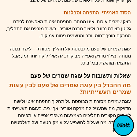
אך עדיין שומרת על ה-DNA של עוגת שמרים של פעם.
הסוד האמיתי: התפחה וסבלנות
בצק שמרים איכותי אינו ממהר. התפחה איטית מאפשרת לפתח
גלוטן בצורה נכונה וליצור מבנה אוורירי. כאשר מזרזים את התהליך,
המרקם הופך דחוס יותר והטעמים פחות עמוקים.
עוגת שמרים של פעם מתבססת על תהליך מסורתי – לישה נכונה,
מנוחה, מילוי מדויק ואפייה מבוקרת. זה אולי לוקח יותר זמן, אבל
התוצאה מורגשת בכל ביס.
שאלות ותשובות על עוגת שמרים של פעם
מה ההבדל בין עוגת שמרים של פעם לבין עוגות
שמרים תעשייתיות?
עוגת שמרים מסורתית מבוססת על תהליך התפחה איטי ולישה
מדויקת, מה שמעניק לה מרקם אוורירי אך יציב. בעוגות תעשייתיות
לעיתים מקצרים תהליכים באמצעות משפרי אפייה או תפיחה
מהירה יותר, מה שעלול להשפיע על עומק הטעם ועל האלסטיות
של הבצק.