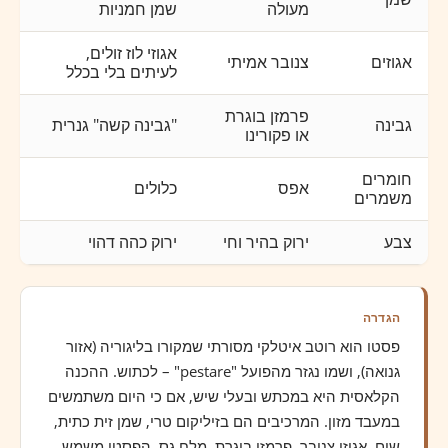
מעולה
שמן חמניות
אגוזי לוז זולים,
אגוזים
צנובר אמיתי
לעיתים בלי בכלל
פרמזן בוגרת
גבינה
"גבינה קשה" גנרית
או פקורינו
חומרים
אפס
כלולים
משמרים
צבע
ירוק בהיר וחי
ירוק כהה דהוי
הגדרה
פסטו הוא רוטב איטלקי מסורתי שמקורו בליגוריה (אזור
גנואה), ושמו נגזר מהפועל "pestare" – לכתוש. ההכנה
הקלאסית היא במכתש ובעלי שיש, אם כי היום משתמשים
במעבד מזון. המרכיבים הם בזיליקום טרי, שמן זית כתית,
שום, אגוזי צנובר, פרמזן בוגרת, מלח גס. הפסטו משמש