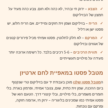
✓
הצבע
– ירוק חי ובהיר, לא כהה ולא חום. צבע כהה מעיד על
חמצון של הבזיליקום
✓
הריח
– בזיליקום ושמן זית חזקים ומיידיים. אם הריח חלש, יש
פסטו ישן או דליל
✓
המרקם
– לא חלק לחלוטין. פסטו אמיתי מכיל פירורים קטנים
של אגוזים ובזיליקום
✓
תווית הרכיבים
– 5-6 רכיבים בלבד. כל רשימה ארוכה יותר
מעידה על מילויים תעשייתיים
מטבל פסטו במאפיית לחם ארטיזן
ה
מטבל פסטו שלנו
מוכן בעבודת יד עם בזיליקום טרי שנקטף
ביום ההכנה, שמן זית כתית, שום, צנובר אמיתי, ופרמזן בוגרת. בלי
חומרים משמרים, בלי מילויים, ובלי קיצורי דרך. הטעם הוא של
פסטו אמיתי כמו שמכינים בליגוריה – ירוק חי, ארומה חזקה,
ומרקם עם נוכחות.