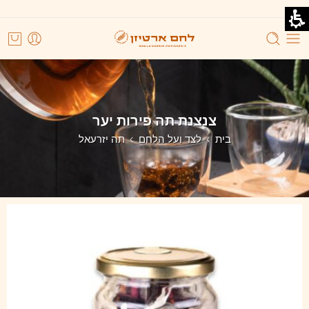
צנצנת תה פירות יער
בית
לצד ועל הלחם
תה יזרעאל