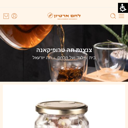
צנצנת תה טרופיקאנה
בית
לצד ועל הלחם
תה יזרעאל