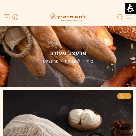
פרעצל מעורב
בית
לחמניות
פרעצלס
5+1