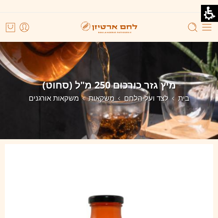
מיץ גזר כורכום 250 מ"ל (סחוט)
בית
לצד ועל הלחם
משקאות
משקאות אורגנים