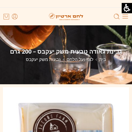
גבינת גאודה טבעית משק יעקבס – 200 גרם
בית
לצד ועל הלחם
גבינות משק יעקבס