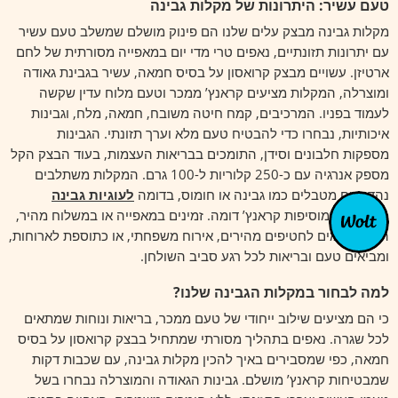
טעם עשיר: היתרונות של מקלות גבינה
מקלות גבינה מבצק עלים שלנו הם פינוק מושלם שמשלב טעם עשיר
עם יתרונות תזונתיים, נאפים טרי מדי יום במאפייה מסורתית של לחם
ארטיזן. עשויים מבצק קרואסון על בסיס חמאה, עשיר בגבינת גאודה
ומוצרלה, המקלות מציעים קראנץ’ ממכר וטעם מלוח עדין שקשה
לעמוד בפניו. המרכיבים, קמח חיטה משובח, חמאה, מלח, וגבינות
איכותיות, נבחרו כדי להבטיח טעם מלא וערך תזונתי. הגבינות
מספקות חלבונים וסידן, התומכים בבריאות העצמות, בעוד הבצק הקל
מספק אנרגיה עם כ-250 קלוריות ל-100 גרם. המקלות משתלבים
נהדר עם מטבלים כמו גבינה או חומוס, בדומה
לעוגיות גבינה
מלוחות
שמוסיפות קראנץ’ דומה. זמינים במאפייה או במשלוח מהיר,
הם מתאימים לחטיפים מהירים, אירוח משפחתי, או כתוספת לארוחות,
ומביאים טעם ובריאות לכל רגע סביב השולחן.
למה לבחור במקלות הגבינה שלנו?
כי הם מציעים שילוב ייחודי של טעם ממכר, בריאות ונוחות שמתאים
לכל שגרה. נאפים בתהליך מסורתי שמתחיל בבצק קרואסון על בסיס
חמאה, כפי שמסבירים באיך להכין מקלות גבינה, עם שכבות דקות
שמבטיחות קראנץ’ מושלם. גבינות הגאודה והמוצרלה נבחרו בשל