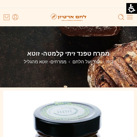
ממרח טפנד זיתי קלמטה- זוטא
בית
לצד ועל הלחם
ממרחים- זוטא מהגליל