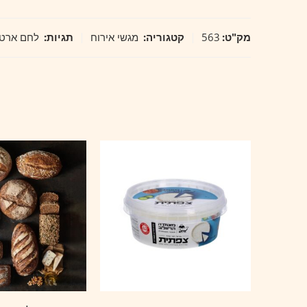
מק"ט:
563
קטגוריה:
מגשי אירוח
תגיות:
לחם ארטי
בעוני
מרים