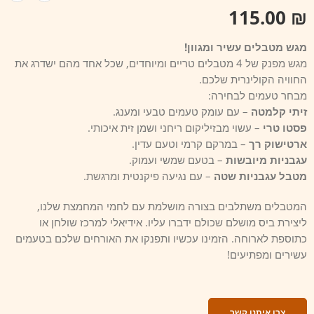
115.00
₪
מגש מטבלים עשיר ומגוון!
מגש מפנק של 4 מטבלים טריים ומיוחדים, שכל אחד מהם ישדרג את
החוויה הקולינרית שלכם.
מבחר טעמים לבחירה:
זיתי קלמטה
– עם עומק טעמים טבעי ומענג.
פסטו טרי
– עשוי מבזיליקום ריחני ושמן זית איכותי.
ארטישוק רך
– במרקם קרמי וטעם עדין.
עגבניות מיובשות
– בטעם שמשי ועמוק.
מטבל עגבניות שטה
– עם נגיעה פיקנטית ומרגשת.
המטבלים משתלבים בצורה מושלמת עם לחמי המחמצת שלנו,
ליצירת ביס מושלם שכולם ידברו עליו. אידיאלי למרכז שולחן או
כתוספת לארוחה. הזמינו עכשיו ותפנקו את האורחים שלכם בטעמים
עשירים ומפתיעים!
צרו איתנו קשר