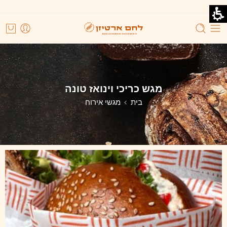
מגש כריכי וינואז טונה
בית
מגשי אירוח