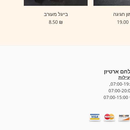
ן חגיגה
בייגל מעורב
בייג
8.50
₪
19.00
לחם ארטיזן
ילות
07