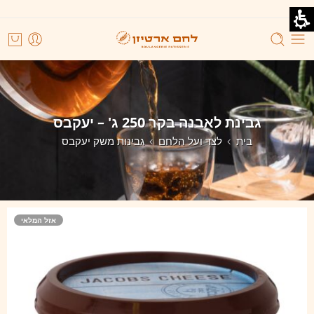
גבינת לאבנה בקר 250 ג' – יעקבס
בית
לצד ועל הלחם
גבינות משק יעקבס
אזל המלאי