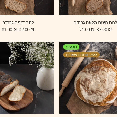
חם חיטה מלאה גרנדה
לחם דגנים גרנדה
81.00
₪
–
42.00
₪
71.00
₪
–
37.00
₪
טבעוני
ללא תוספת שמרים