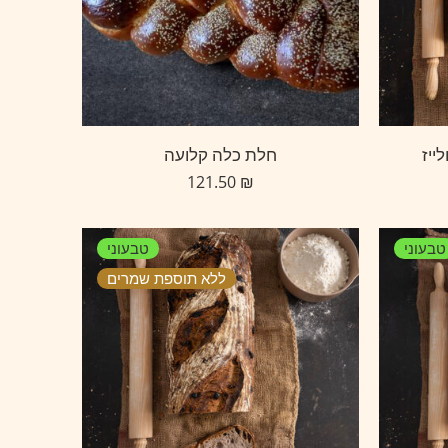
ייז
חלת כלה קלועה
121.50
₪
טבעוני
טבעוני
ללא תוספת שמרים