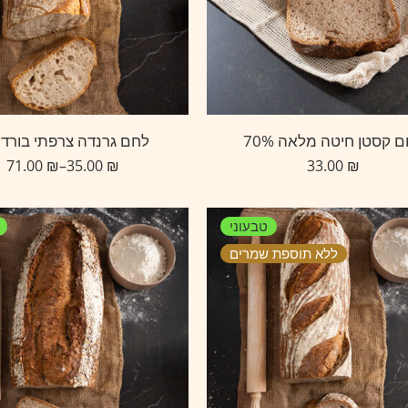
 קסטן חיטה מלאה 70%
לחם גרנדה צרפתי בורדול
71.00
₪
–
35.00
₪
33.00
₪
טבעוני
ללא תוספת שמרים