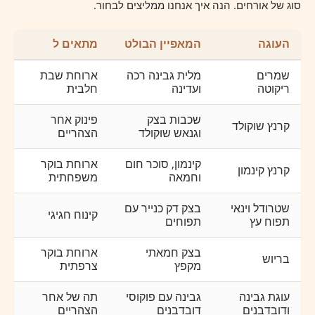
סוג של אורחים. הנה איך אנחנו ממליצים לבחור.
העוגה
המאפיין הבולט
מתאים ל
שמרים
מלית גבינה רכה
ארוחת שבת
ריקוטה
ועדינה
חלבית
שכבות בצק
פינוק אחר
קרנץ שוקולד
וגנאש שוקולד
הצהריים
קינמון, סוכר חום
ארוחת בוקר
קרנץ קינמון
וחמאה
משפחתית
שטרודל וינאי
בצק דק כנייר עם
קינוח חגיגי
תפוח עץ
תפוחים
בצק חמאתי
ארוחת בוקר
בריוש
מקפץ
צרפתית
עוגת גבינה
גבינה עם פוקוסי
תה של אחר
ודובדבנים
דובדבנים
הצהריים