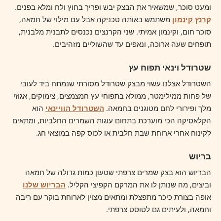
ומעט סוכר, שמשאיר את הבצק יבש ופריך בחוץ ולח ומלא בפנים.
קרנץ קינמון
משתמש באותה טכניקה אבל עם מילוי של חמאה,
סוכר חום, וקינמון אמיתי. שני הקרנצים נכנסים לתבנית מלבנית,
תופחים שעה ארוכה, ונאפים עד שהשוליים מזהיבים.
שטרודל וינאי תפוח עץ
השטרודל אצלנו עשוי מבצק שטרודל מסורתי שנמתח ביד לעובי
של פחות ממילימטר, ממולא בתפוחי עץ חמצמצים, צימוקים, אגוזי
מלך ופירורי לחם מטוגנים בחמאה.
השטרודל הוויינאי
הוא
הקלאסיקה הכי מוערכת בתחום עוגות השמרים החלביות, ומתאים
לקינוח אחרי ארוחת שבת חלבית או לכוס קפה במוצאי חג.
בריוש
הבריוש הוא בצק שמרים צרפתי שטעון כמות גדולה של חמאה
וביצים, מה שנותן לו את המרקם הקפיצי הקליל.
הבריוש שלנו
אופה בצורת כיכר מתפצלת ומתאים מצוין לארוחת בוקר עם ריבה
וחמאה, ולעיתים גם לטוסט צרפתי.