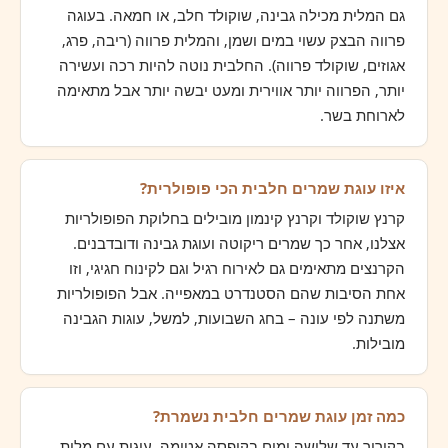
גם המלית מכילה גבינה, שוקולד חלב, או חמאה. בעוגה
פרווה הבצק עשוי במים ושמן, והמלית פרווה (ריבה, פרג,
אגוזים, שוקולד פרווה). החלבית נוטה להיות רכה ועשירה
יותר, הפרווה יותר אווירית ומעט יבשה יותר אבל מתאימה
לארוחת בשר.
איזו עוגת שמרים חלבית הכי פופולרית?
קרנץ שוקולד וקרנץ קינמון מובילים בחלוקת הפופולריות
אצלנו, אחר כך שמרים ריקוטה ועוגת גבינה ודובדבנים.
הקרנצים מתאימים גם לאירוח רגיל וגם לקינוח חגיגי, וזו
אחת הסיבות שהם הסטנדרט במאפייה. אבל הפופולריות
משתנה לפי עונה – בחג השבועות, למשל, עוגות הגבינה
מובילות.
כמה זמן עוגת שמרים חלבית נשמרת?
בקירור עד שלושה ימים בקופסה אטומה. עוגות עם מלית