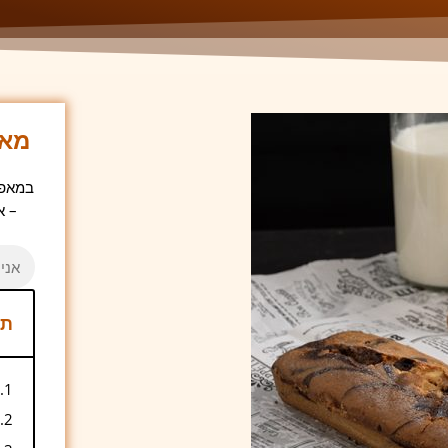
מאפ
במאפיי
– א
תו