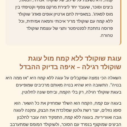
ביצים וסוכר, שעובד יחד ליצירת מרקם צפוף וקטיפתי בין
מוס לפאדג'. במאפיית לחם ארטיזן אופים פאדג' שוקולד
ללא קמח עם שוקולד מריר איכותי וחמאה אמיתית, וכל
פרוסה נחתכת לסנטימטר וחצי של עוצמת שוקולד
טהורה.
עוגת שוקולד ללא קמח מול עוגת
שוקולד רגילה – איפה בדיוק ההבדל
השאלה הכי נפוצה שמקבלים על עוגה ללא קמח היא "אז ממה היא
בנויה". התשובה היא שהיא בנויה מאותם מרכיבים שמופיעים
בעוגת שוקולד רגילה, רק בלי הקמח, וביחס שונה לחלוטין.
בעוגה עם קמח, הקמח הוא השלד שמחזיק את כל השאר. הוא
סופג נוזלים, יוצר רשת גלוטן שמלכדת את הבצק, ומקנה לעוגה
גובה ואווריריות. בעוגה ללא קמח, התפקיד הזה עובר לחלבון
הביצים שמוקצף בנפרד עם הסוכר, ולשוקולד המומס שמתערבב