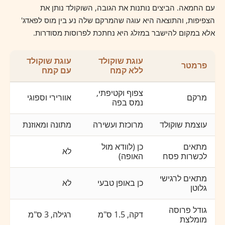
עם החמאה. הביצים נותנות את הגובה, השוקולד נותן את
הצפיפות, והתוצאה היא עוגה שהמרקם שלה נע בין מוס לפאדג'
אלא במקום להישבר במזלג היא נחתכת לפרוסות מסודרות.
עוגת שוקולד
עוגת שוקולד
פרמטר
ללא קמח
עם קמח
צפוף וקטיפתי,
מרקם
אוורירי וספוגי
נמס בפה
עוצמת שוקולד
מרוכזת ועשירה
מתונה ומאוזנת
מתאים
כן (לוודא מול
לא
לכשרות פסח
האופה)
מתאים לרגישי
כן באופן טבעי
לא
גלוטן
גודל פרוסה
דקה, 1.5 ס"מ
רגילה, 3 ס"מ
מומלצת