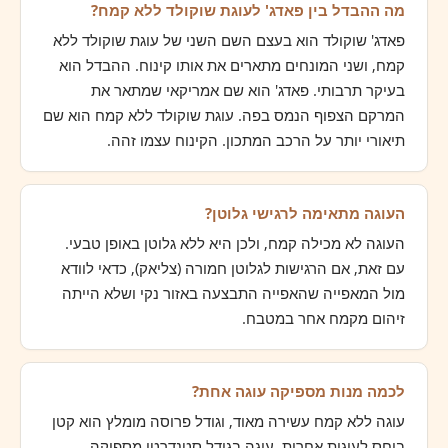
מה ההבדל בין פאדג' לעוגת שוקולד ללא קמח?
פאדג' שוקולד הוא בעצם השם השני של עוגת שוקולד ללא
קמח, ושני המונחים מתארים את אותו קינוח. ההבדל הוא
בעיקר תרבותי. פאדג' הוא שם אמריקאי שמתאר את
המרקם הצפוף הנמס בפה. עוגת שוקולד ללא קמח הוא שם
תיאורי יותר על הרכב המתכון. הקינוח עצמו זהה.
העוגה מתאימה לרגישי גלוטן?
העוגה לא מכילה קמח, ולכן היא ללא גלוטן באופן טבעי.
עם זאת, אם הרגישות לגלוטן חמורה (צליאק), כדאי לוודא
מול המאפייה שהאפייה התבצעה באזור נקי ושלא הייתה
זיהום מקמח אחר במטבח.
לכמה מנות מספיקה עוגה אחת?
עוגה ללא קמח עשירה מאוד, וגודל פרוסה מומלץ הוא קטן
ביחס לעוגות אחרות. עוגה בגודל סטנדרטי מספיקה