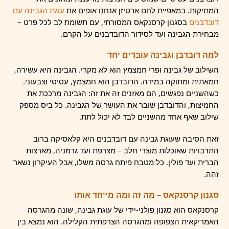
המתיקות. במאפיית לחם ארטיזן אנחנו אופים את
עוגת הגבינה עם
דובדבנים
בסגנון קרסנקאס המסורתי, עם תשומת לב לכל פרט –
מבחירת הגבינה ועד לסידור הדובדבנים על הקרם.
למה דובדבן וגבינה עובדים יחד
השילוב של גבינה ופרי חמצמץ הוא לא מקרי. הגבינה היא עשירה,
חמאתית ומתוקה במידה. הדובדבן הוא חמצמץ, עסיסי וצבעוני.
כשהשניים נפגשים, הם מאזנים זה את זה: הגבינה מרככת את
החמיצות, והדובדבן שובר את העושר של הגבינה. כל ביס מספק
שילוב שאף אחד מהשניים לבד לא יכול לתת.
זאת הסיבה שעוגת גבינה עם דובדבנים היא קלאסיקה ברוב
התרבויות שאוכלות מוצרי חלב – מצרפת ועד גרמניה, מארצות
הברית ועד פולין. כל מטבח פיתח גרסה משלו, אבל העיקרון נשאר
זהה.
סגנון קרסנקאס – מה זה ומה מייחד אותו
קרסנקאס הוא סגנון פולני-יידי של עוגת גבינה, שונה מהגרסה
האמריקאית הצפופה ומהגרסה הצרפתית הקלילה. הוא נמצא בין