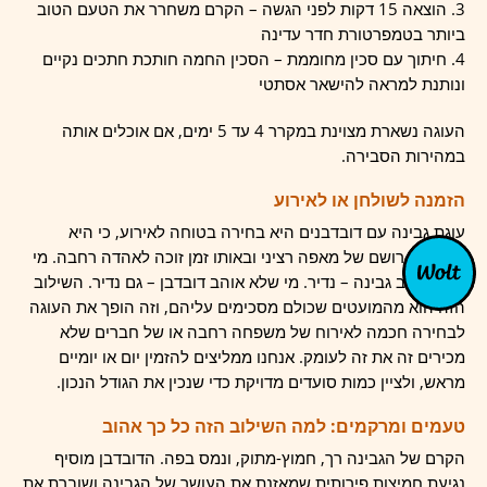
הוצאה 15 דקות לפני הגשה – הקרם משחרר את הטעם הטוב
ביותר בטמפרטורת חדר עדינה
חיתוך עם סכין מחוממת – הסכין החמה חותכת חתכים נקיים
ונותנת למראה להישאר אסתטי
העוגה נשארת מצוינת במקרר 4 עד 5 ימים, אם אוכלים אותה
במהירות הסבירה.
הזמנה לשולחן או לאירוע
עוגת גבינה עם דובדבנים היא בחירה בטוחה לאירוע, כי היא
משאירה רושם של מאפה רציני ובאותו זמן זוכה לאהדה רחבה. מי
שלא אוהב גבינה – נדיר. מי שלא אוהב דובדבן – גם נדיר. השילוב
הזה הוא מהמועטים שכולם מסכימים עליהם, וזה הופך את העוגה
לבחירה חכמה לאירוח של משפחה רחבה או של חברים שלא
מכירים זה את זה לעומק. אנחנו ממליצים להזמין יום או יומיים
מראש, ולציין כמות סועדים מדויקת כדי שנכין את הגודל הנכון.
טעמים ומרקמים: למה השילוב הזה כל כך אהוב
הקרם של הגבינה רך, חמוץ-מתוק, ונמס בפה. הדובדבן מוסיף
נגיעת חמיצות פירותית שמאזנת את העושר של הגבינה ושוברת את