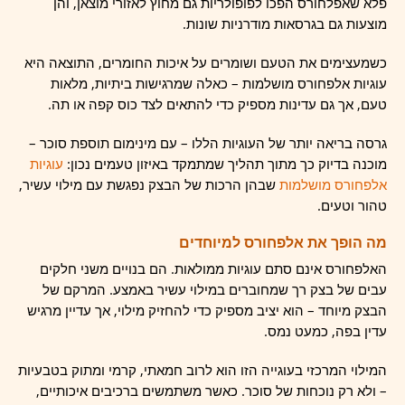
פלא שאפלחורס הפכו לפופולריות גם מחוץ לאזורי מוצאן, והן
מוצעות גם בגרסאות מודרניות שונות.
כשמעצימים את הטעם ושומרים על איכות החומרים, התוצאה היא
עוגיות אלפחורס מושלמות – כאלה שמרגישות ביתיות, מלאות
טעם, אך גם עדינות מספיק כדי להתאים לצד כוס קפה או תה.
גרסה בריאה יותר של העוגיות הללו – עם מינימום תוספת סוכר –
מוכנה בדיוק כך מתוך תהליך שמתמקד באיזון טעמים נכון:
עוגיות
אלפחורס מושלמות
שבהן הרכות של הבצק נפגשת עם מילוי עשיר,
טהור וטעים.
מה הופך את אלפחורס למיוחדים
האלפחורס אינם סתם עוגיות ממולאות. הם בנויים משני חלקים
עבים של בצק רך שמחוברים במילוי עשיר באמצע. המרקם של
הבצק מיוחד – הוא יציב מספיק כדי להחזיק מילוי, אך עדיין מרגיש
עדין בפה, כמעט נמס.
המילוי המרכזי בעוגייה הזו הוא לרוב חמאתי, קרמי ומתוק בטבעיות
– ולא רק נוכחות של סוכר. כאשר משתמשים ברכיבים איכותיים,