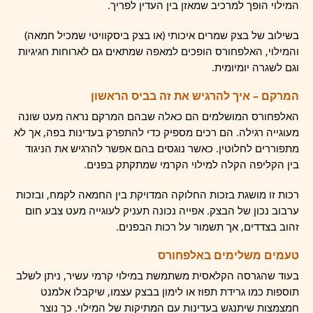
המילוי הופך למרכיב שמאזן בין העדין לפריך.
בשילוב של בצק שמרים איכותי (או בצק ביסקוויטי שמכיל חמאה)
והמילוי, האלפחורס הופכים למאפה שמתאים גם לארוחות חגיגיות
וגם לשגרה יומיומית.
המרקם – איך להרגיש את זה בביס הראשון
האלפחורס המושלמים הם כאלה שבהם המרקם נראה מעט שונה
מעוגייה רגילה. הם רכים מספיק כדי להתפרק בעדינות בפה, אך לא
מתפוררים לחלוטין. כאשר נוגסים בהם אפשר להרגיש את הניגוד
בין הקליפה הקלה למילוי הקרמי שמתקתק בפנים.
רכות זו מושגת בזכות החלוקה המדויקת בין החמאה לקמח, ובזכות
ערבוב נכון של הבצק. אפייה נכונה תעניק לעוגייה מעט צבע חום
זהוב בצדדים, אך תשמור על רכות הבפנים.
טעמים משלימים באלפחורס
בעוד שהגרסה הקלאסית משתמשת במילוי קרמי עשיר, ניתן לשלב
תוספות כמו גרידת תפוז או לימון בבצק עצמו, שיקבלו אלמנט
חמצמצות שיתנגש בעדינות עם המתיקות של המילוי. כך נוצר