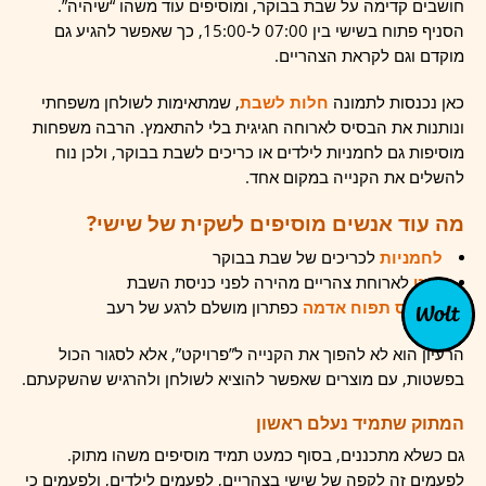
חושבים קדימה על שבת בבוקר, ומוסיפים עוד משהו “שיהיה”.
הסניף פתוח בשישי בין 07:00 ל-15:00, כך שאפשר להגיע גם
מוקדם וגם לקראת הצהריים.
כאן נכנסות לתמונה
חלות לשבת
, שמתאימות לשולחן משפחתי
ונותנות את הבסיס לארוחה חגיגית בלי להתאמץ. הרבה משפחות
מוסיפות גם לחמניות לילדים או כריכים לשבת בבוקר, ולכן נוח
להשלים את הקנייה במקום אחד.
מה עוד אנשים מוסיפים לשקית של שישי?
לחמניות
לכריכים של שבת בבוקר
בגט
לארוחת צהריים מהירה לפני כניסת השבת
בורקס תפוח אדמה
כפתרון מושלם לרגע של רעב
הרעיון הוא לא להפוך את הקנייה ל”פרויקט”, אלא לסגור הכול
בפשטות, עם מוצרים שאפשר להוציא לשולחן ולהרגיש שהשקעתם.
המתוק שתמיד נעלם ראשון
גם כשלא מתכננים, בסוף כמעט תמיד מוסיפים משהו מתוק.
לפעמים זה לקפה של שישי בצהריים, לפעמים לילדים, ולפעמים כי