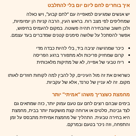
איך בוחרים לחם ליום יום בלי להתלבט
יש אנשים שמגיעים למאפייה עם “לחם קבוע”, ויש כאלה
שמחליפים לפי מצב רוח. בראש העין, הרבה קניות הן יומיומיות,
ולכן חשוב שהבחירה תהיה פשוטה. במקום להעמיס בחיפוש,
אפשר להסתכל על שלושה סימנים קטנים שמדברים בעד עצמם.
כיכר שמרגישה יציבה ביד, בלי להיות כבדה מדי
קרום שמחזיק פריכות ולא מתפורר ברגע הפריסה
ריח טבעי של אפייה, לא של מתיקות מלאכותית
כשרואים את זה מול העיניים, קל להבין למה לקוחות חוזרים לאותו
מקום. זה לא עניין של טרנד, אלא של עקביות.
מחמצת כשצריך משהו “אמיתי” יותר
בימים שבהם רוצים לחם עם טעם עמוק יותר, כזה שמתאים גם
לצד גבינות, סלטים או ארוחה קצת מושקעת יותר בבית, מחמצת
היא בחירה טבעית. התהליך של מחמצת אמיתית מתבסס על זמן
והתפחה, וזה ניכר בטעם ובמרקם.