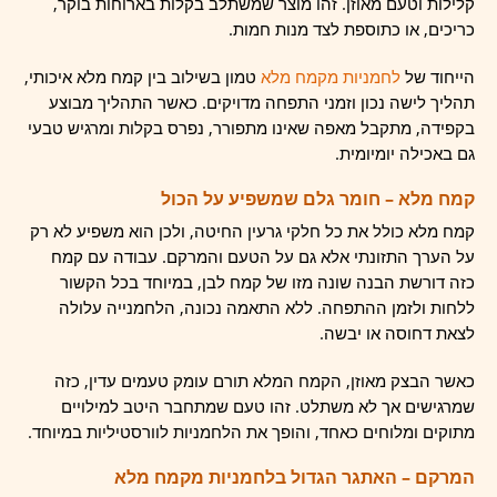
קלילות וטעם מאוזן. זהו מוצר שמשתלב בקלות בארוחות בוקר,
כריכים, או כתוספת לצד מנות חמות.
הייחוד של
לחמניות מקמח מלא
טמון בשילוב בין קמח מלא איכותי,
תהליך לישה נכון וזמני התפחה מדויקים. כאשר התהליך מבוצע
בקפידה, מתקבל מאפה שאינו מתפורר, נפרס בקלות ומרגיש טבעי
גם באכילה יומיומית.
קמח מלא – חומר גלם שמשפיע על הכול
קמח מלא כולל את כל חלקי גרעין החיטה, ולכן הוא משפיע לא רק
על הערך התזונתי אלא גם על הטעם והמרקם. עבודה עם קמח
כזה דורשת הבנה שונה מזו של קמח לבן, במיוחד בכל הקשור
ללחות ולזמן ההתפחה. ללא התאמה נכונה, הלחמנייה עלולה
לצאת דחוסה או יבשה.
כאשר הבצק מאוזן, הקמח המלא תורם עומק טעמים עדין, כזה
שמרגישים אך לא משתלט. זהו טעם שמתחבר היטב למילויים
מתוקים ומלוחים כאחד, והופך את הלחמניות לוורסטיליות במיוחד.
המרקם – האתגר הגדול בלחמניות מקמח מלא