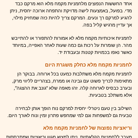
אחד החששות הנפוצים מלחמניות מקמח מלא הוא מרקם כבד
מדי. בפועל, באמצעות לישה מדויקת והתפחה ארוכה יחסית, ניתן
להגיע למרקם רך ונעים. המרקם צריך להיות כזה שמחזיק מילוי,
אך עדיין מרגיש קליל בפה.
לחמניות איכותיות מקמח מלא לא אמורות להתפורר או להתייבש
מהר. הן שומרות על רכות גם כמה שעות לאחר האפייה, במיוחד
כאשר נאפו בכמויות קטנות ובעבודת יד.
לחמניות מקמח מלא כחלק משגרת היום
לחמניות מקמח מלא משתלבות כמעט בכל ארוחה. בבוקר הן
מתאימות לכריך פשוט עם גבינה או ממרח, בצהריים לליווי מרק,
ובערב כבסיס לארוחה קלה. זהו מאפה שלא “גונב את ההצגה”,
אלא משתלב בטבעיות.
השילוב בין טעם ניטרלי יחסית למרקם נוח הופך אותן לבחירה
טבעית גם למשפחות וגם למי שמחפש פתרון זמין ונוח לאורך היום.
וריאציות נפוצות של לחמניות מקמח מלא
מעבר ללחמניות הקלאסיות, ניתן למצוא מגוון וריאציות שמתבססות