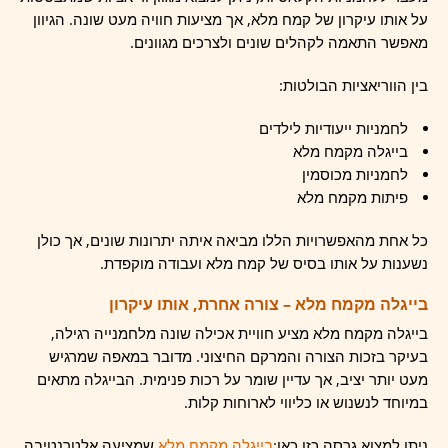
על אותו עיקרון של קמח מלא, אך מציעות חוויה מעט שונה. הגיוון
מאפשר התאמה לקהלים שונים ולצרכים מגוונים.
בין הווריאציות הבולטות:
לחמניות ייעודיות לילדים
בייגלה מקמח מלא
לחמניות מכוסמין
פיתות מקמח מלא
כל אחת מהאפשרויות הללו מביאה איתה יתרונות שונים, אך כולן
נשענות על אותו בסיס של קמח מלא ועבודה מוקפדת.
בייגלה מקמח מלא – צורה אחרת, אותו עיקרון
בייגלה מקמח מלא מציע חוויית אכילה שונה מלחמנייה רגילה,
בעיקר בזכות הצורה והמרקם החיצוני. מדובר במאפה שמרגיש
מעט יותר יציב, אך עדיין שומר על רכות פנימית. הבייגלה מתאים
במיוחד לנשנוש או כליווי לארוחות קלות.
ניתן למצוא גרסה כזו כאן:
בייגלה מקמח מלא
שמציעה אלטרנטיבה