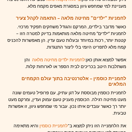
מעניינת למי שמחפש גיוון במסגרת מאפים מקמח מלא.
לחמניות "ילדים" מחיטה מלאה – התאמה לקהל צעיר
כאשר מדובר בילדים, המרקם והגודל משחקים תפקיד מרכזי.
לחמניות “ילדים” מחיטה מלאה מותאמות בדיוק למטרה הזו –
קטנות יותר, רכות במיוחד ובעלות טעם עדין. הן מאפשרות להכניס
קמח מלא לתפריט היומי בלי ליצור התנגדות.
אפשר למצוא אותן כאן:
לחמניות ילדים מחיטה מלאה
והן
משתלבות היטב בכריכים לבית הספר או לארוחות קלות.
לחמניית כוסמין – אלטרנטיבה בתוך עולם הקמחים
המלאים
לחמניית כוסמין מבוססת על דגן עתיק, עם פרופיל טעמים שונה
מעט מחיטה רגילה. הכוסמין מעניק טעם עמוק ועדין, ומרקם מעט
יותר רך כאשר עובדים איתו נכון. עבור מי שמחפש גיוון, זו אפשרות
טבעית.
את הלחמנייה הזו ניתן למצוא ב־
לחמניית כוסמין
והיא מתאימה