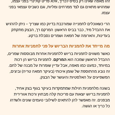
זהו מאפה שאינו רק בסיס לכריך, אלא פריט קולינרי בפני עצמו,
שמרגיש מתאים גם לצד ממרחים ומליות, וגם כשביס עצמאי בפני
עצמו.
הרי כשאוכלים לחמנייה שמורכבת בדיוק כמו שצריך – ניתן להרגיש
את ההבדל מיד, כבר בביס הראשון: המרקם רך, הבצק מתקתק
בעדינות, והארומה של חמאה ושמרים נסבלת ברקע.
מה מייחד את לחמניות הבריוש על פני לחמניות אחרות
כאשר משווים לחמניות בריוש ללחמניות אחרות מבוססות שמרים,
ההבדל הראשון שמכה הוא
המרקם
. לחמניות בריוש הן רכות
במיוחד, כמעט כמו מאפה, אבל עדיין שומרות על מבנה של לחם.
זה נובע מהתוספת של שומן איכותי (בעיקר חמאה טריה) וביצים,
המשפיעים על האלסטיות והעושר של הבצק.
בשונה מלחמניות רגילות שמתמקדות בעיקר בגוף בצק אחיד,
לחמניות בריוש יוצאות עם פריכות קלה מבחוץ ורכות אוורירית
מבפנים. זה מאפשר להן להתאים לשילובי טעמים שונים ולשדרג
כל כריך או הגשה.