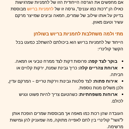
אם מחפשים את הגרסה הייחודית הזו של לחמניות שמרגישות
כאילו הן “רכות כמו עננים”, גרסה זו של
לחמניות בריוש
מבוססת
בדיוק על אותו שילוב של שמרים, חמאה וביצים שמייצר מרקם
עשיר וטעם מאוזן.
מתי ולמה משתלבות לחמניות בריוש בשולחן
הייחוד של לחמניות בריוש הוא ביכולתם להשתלב כמעט בכל
הקשר קולינרי:
בוקר לצד קפה:
פרוסות דקות לצד ממרח טבעי או חמאה.
ארוחת צהריים קלה:
כריך גבינת שמנת, ירקות קלויים או
חביתה.
אירוח פתוח:
לצד פלטות גבינות וירקות טריים – המרקם עדין,
ולכן משלים מנות נוספות.
ארוחות משפחתיות:
כשהטעם צריך להיות פשוט ונגיש
לכולם.
העובדה שהן רכות כמו מאפה אך מבוססות שמרים הופכת אותן
ל”גשר” קולינרי בין לחם לאפייה מתוקה, מה שמעניק להן גמישות
מרשימה.