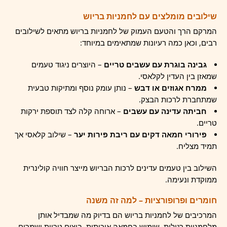
שילובים מומלצים עם לחמניות בריוש
המרקם הרך והטעם העמוק של לחמניות בריוש מתאים לשילובים
רבים, וכאן כמה רעיונות שמתאימים במיוחד:
גבינה בוגרת עם עשבים טריים
– היוצרים ניגוד טעמים
שמאזן בין העדין לקלאסי.
ממרח אגוזים או דבש
– נותן עומק נוסף ומתיקות טבעית
שמתחברת לרכות הבצק.
חביתה עדינה עם עשבים
– ארוחה קלה לצד תוספת ירקות
טריים.
פירורי חמאה דקים עם ריבת פירות יער
– שילוב קלאסי אך
תמיד מצליח.
השילוב בין טעמים עדינים לרכות הבריוש מייצר חוויה קולינרית
ממוקדת ונעימה.
חומרים ופרופורציות – למה זה משנה
המרכיבים של לחמניות בריוש הם בדיוק מה שמבדיל אותן
מלחמניות רגילות. שימוש בחמאה איכותית, ביצים טריות ושמרים