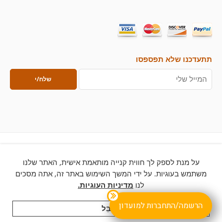
תתעדכנו שלא תפספסו
על מנת לספק לך חווית קנייה מותאמת אישית, האתר שלנו
© 2026 – כל הזכויות שמורות ללחם ארטיזן
משתמש בעוגיות. על ידי המשך השימוש באתר זה, אתה מסכים
לנו
מדיניות העוגיות.
הרשמה/התחברות למועדון
לְקַבֵּל
לִקְנוֹת
קטגוריות
לחפש
עֲגָלָה