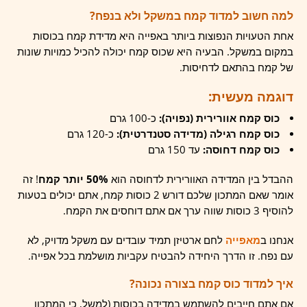
למה חשוב למדוד קמח במשקל ולא בנפח?
אחת הטעויות הנפוצות ביותר באפייה היא מדידת קמח בכוסות
במקום במשקל. הבעיה היא שכוס קמח יכולה להכיל כמויות שונות
של קמח בהתאם לדחיסות.
דוגמה מעשית:
כוס קמח אוורירית (נפויה):
כ-100 גרם
כוס קמח רגילה (מדידה סטנדרטית):
כ-120 גרם
כוס קמח דחוסה:
עד 150 גרם
ההבדל בין המדידה האוורירית לדחוסה הוא
50% יותר קמח
! זה
אומר שאם המתכון שלכם דורש 2 כוסות קמח, אתם יכולים בטעות
להוסיף 3 כוסות שווה ערך אם אתם דוחסים את הקמח.
אנחנו ב
מאפייה
לחם ארטיזן תמיד עובדים עם משקל מדויק, לא
עם נפח. זו הדרך היחידה להבטיח עקביות מושלמת בכל אפייה.
איך למדוד כוס קמח בצורה נכונה?
אם אתם חייבים להשתמש במדידה בכוסות (למשל, כי המתכון