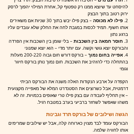
להיסחט עד שיוצא ממנו רק טפטוף קל, אחרת המילוי יהפוך לרסק
ירוק רטוב בתוך הבצק
פילו לא מכוסה
– בצק פילו יבש בתוך 30 שניות אם משאירים
אותו חשוף. תמיד לכסות במגבת לחה את החלק שלא עובדים עליו
ברגע נתון
חוסר חמאה בין השכבות
– בלי שומן בין השכבות אין הפרדה
והבורקס יוצא גושי וקשה. עם יותר מדי – הוא יוצא שמנוני
אפייה בחום נמוך
– בורקס דורש חום גבוה 200-220 מעלות
בהתחלה כדי להזהיב את השכבות. חום נמוך נותן בורקס חיוור
וגומי
הקפדה על ארבע הנקודות האלה משנה את הבורקס הביתי
דרמטית, אבל כשרוצים את הסטנדרט המלא של מאפייה מקצועית
– אין תחליף לעבודה עם בצק פילו טרי שאופים בכמויות. זה לא
משהו שאפשר לשחזר ברביעי בערב במטבח רגיל.
הגשה ושילובים של בורקס תרד וגבינות
הבורקס עומד לבד מצוין כארוחה קלה, אבל יש שילובים שמרימים
אותו לחוויה שלמה.