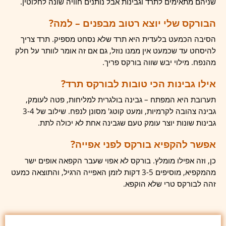
שניהם מתאימים לתרד וגבינות אבל נותנים חוויה שונה לחלוטין.
הבורקס שלי יוצא רטוב מבפנים – למה?
הסיבה הכמעט בלעדית היא תרד שלא נסחט מספיק. תרד צריך
להיסחט עד שכמעט אין ממנו נוזל, גם אם זה אומר לוותר על חלק
מהנפח. מילוי יבש שווה בורקס פריך.
אילו גבינות הכי טובות לבורקס תרד?
תערובת היא המפתח – גבינה בולגרית למליחות, פטה לעומק,
גבינה צהובה לקרמיות, ומעט קוטג' מסונן לנפח. שילוב של 3-4
גבינות שונות יוצר עומק טעם שגבינה אחת לא יכולה לתת.
אפשר להקפיא בורקס לפני אפייה?
כן, וזה אפילו מומלץ. בורקס לא אפוי שעבר הקפאה אופים ישר
מהמקפיא, מוסיפים 3-5 דקות לזמן האפייה הרגיל, והתוצאה כמעט
זהה לבורקס טרי שלא הוקפא.