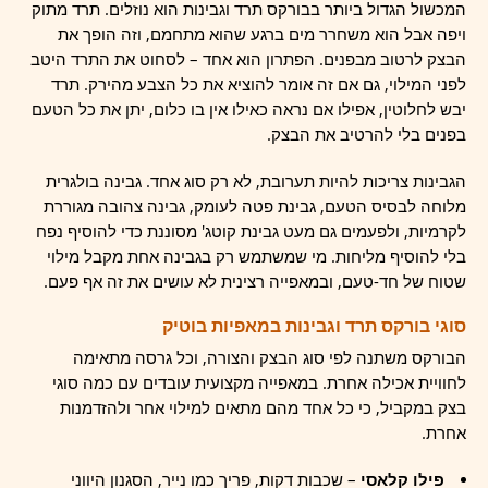
המכשול הגדול ביותר בבורקס תרד וגבינות הוא נוזלים. תרד מתוק
ויפה אבל הוא משחרר מים ברגע שהוא מתחמם, וזה הופך את
הבצק לרטוב מבפנים. הפתרון הוא אחד – לסחוט את התרד היטב
לפני המילוי, גם אם זה אומר להוציא את כל הצבע מהירק. תרד
יבש לחלוטין, אפילו אם נראה כאילו אין בו כלום, יתן את כל הטעם
בפנים בלי להרטיב את הבצק.
הגבינות צריכות להיות תערובת, לא רק סוג אחד. גבינה בולגרית
מלוחה לבסיס הטעם, גבינת פטה לעומק, גבינה צהובה מגוררת
לקרמיות, ולפעמים גם מעט גבינת קוטג' מסוננת כדי להוסיף נפח
בלי להוסיף מליחות. מי שמשתמש רק בגבינה אחת מקבל מילוי
שטוח של חד-טעם, ובמאפייה רצינית לא עושים את זה אף פעם.
סוגי בורקס תרד וגבינות במאפיות בוטיק
הבורקס משתנה לפי סוג הבצק והצורה, וכל גרסה מתאימה
לחוויית אכילה אחרת. במאפייה מקצועית עובדים עם כמה סוגי
בצק במקביל, כי כל אחד מהם מתאים למילוי אחר ולהזדמנות
אחרת.
פילו קלאסי
– שכבות דקות, פריך כמו נייר, הסגנון היווני