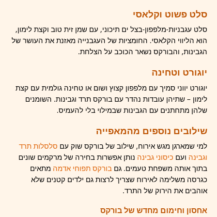
סלט פשוט וקלאסי
סלט עגבניות-מלפפון-בצל ים תיכוני, עם שמן זית טוב וקצת לימון,
הוא הליווי הקלאסי. החומציות של העגבנייה מאזנת את העושר של
הגבינות, והבורקס נשאר הכוכב על הצלחת.
יוגורט וטחינה
יוגורט יווני סמיך עם מלפפון קצוץ ושום או טחינה גולמית עם קצת
לימון – שתיהן עובדות נהדר עם בורקס תרד וגבינות. השומנים
שלהן מתחתנים עם הגבינות שבמילוי בלי להעמיס.
שילובים נוספים מהמאפייה
למי שמארגן מגש אירוח, שילוב של בורקס שוק עם
סלסלות תרד
וגבינה
ועם
כיסוני גבינה
נותן אפשרות בחירה של מרקמים שונים
בתוך אותה משפחת טעמים. גם
בורקס תפוחי אדמה
מתאים
כגרסה משלימה לאירוח שצריך לרצות גם ילדים קטנים שלא
אוהבים את הירוק של התרד.
אחסון וחימום מחדש של בורקס