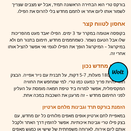
בורקס טרי הוא הבחירה הראשונה תמיד, אבל יש מצבים שצריך
לשמור אותו ליום אחר או לחמם מחדש בלי להרוס את הפילו.
אחסון לטווח קצר
בקופסה אטומה במקרר עד 3 ימים. הפילו יאבד מעט מהפריכות
שלו אבל הטעם נשמר. כשמחממים מחדש, חימום בתנור חם ולא
במיקרוגל – המיקרוגל הופך את הפילו לגומי ואי אפשר להציל אותו
אחרי זה.
חימום מחדש נכון
תנור על 180 מעלות, 5-7 דקות, על תבנית עם נייר אפייה. הבצק
חוזר להיות פריך כמעט כמו טרי. למי שמחפש את החוויה
המקסימלית, אפשר למרוח ביד טיפת חמאה מומסת על העליון
לפני החימום מחדש – זה מרענן את השכבות במכה אחת.
הזמנת בורקס תרד וגבינות מלחם ארטיזן
במאפיית לחם ארטיזן אופים מאפים מלוחים כל יום מחדש, עם
בצק פילו טרי וגבינות איכותיות. אפשר להזמין דרך האתר ולקבל
אותם ליום אירוח, לארוחה משפחתית של שישי או כמגש מאפים