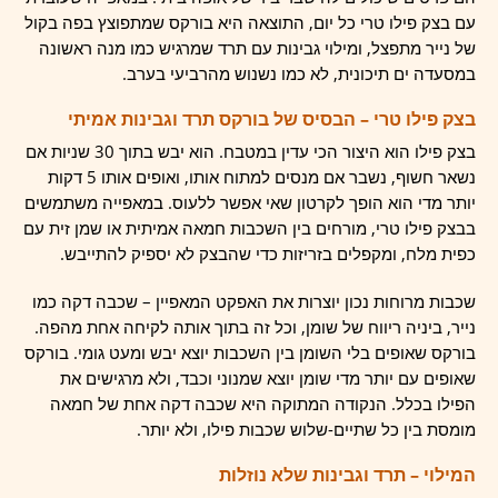
עם בצק פילו טרי כל יום, התוצאה היא בורקס שמתפוצץ בפה בקול
של נייר מתפצל, ומילוי גבינות עם תרד שמרגיש כמו מנה ראשונה
במסעדה ים תיכונית, לא כמו נשנוש מהרביעי בערב.
בצק פילו טרי – הבסיס של בורקס תרד וגבינות אמיתי
בצק פילו הוא היצור הכי עדין במטבח. הוא יבש בתוך 30 שניות אם
נשאר חשוף, נשבר אם מנסים למתוח אותו, ואופים אותו 5 דקות
יותר מדי הוא הופך לקרטון שאי אפשר ללעוס. במאפייה משתמשים
בבצק פילו טרי, מורחים בין השכבות חמאה אמיתית או שמן זית עם
כפית מלח, ומקפלים בזריזות כדי שהבצק לא יספיק להתייבש.
שכבות מרוחות נכון יוצרות את האפקט המאפיין – שכבה דקה כמו
נייר, ביניה ריווח של שומן, וכל זה בתוך אותה לקיחה אחת מהפה.
בורקס שאופים בלי השומן בין השכבות יוצא יבש ומעט גומי. בורקס
שאופים עם יותר מדי שומן יוצא שמנוני וכבד, ולא מרגישים את
הפילו בכלל. הנקודה המתוקה היא שכבה דקה אחת של חמאה
מומסת בין כל שתיים-שלוש שכבות פילו, ולא יותר.
המילוי – תרד וגבינות שלא נוזלות