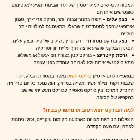
המסורתי. מתאים למילוי סמיך של תרד וגבינות, מגיע למקסימום
כשמגישים אותו חם
בצק עלים
– תופח בתנור וגבוה יותר, מרקם פריך-רך, סגנון
אירופאי שהפך לסטנדרט הישראלי. מתאים גם למילויים יותר
נוזליים
בצק בורקס מסורתי
– דק ופריך, שילוב של פילו ובצק עלים,
הסגנון הבלקני שהגיע ארצה דרך עליית יוון וטורקיה
גרסת קייטרינג
– בורקס קטן בצורת חצי-עיגול או משולש,
מתאים למגשי אירוח ולא לארוחה עומדת בפני עצמה
במאפיית לחם ארטיזן
בורקס השוק
נאפה במסורת הבלקנית –
שכבות דקות, מילוי עשיר, אפייה במדויק. הוא נמכר כל יום טרי, וזה
ההבדל המרכזי בין בורקס מאפייה לבורקס תעשייתי שיושב
במקפיא של הסופר.
למה הבורקס יוצא רטוב או מתפרק בבית?
הנפילות הביתיות מצויות בארבעה מקומות עיקריים, וכולן ניתנות
לפתרון עם מעט הקפדה.
תרד עם מים
– הסיבה הראשונה לרטיבות הבצק. תרד צריך