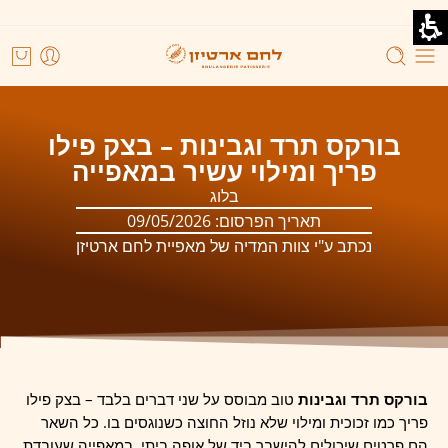
בורקס תרד וגבינות – בצק פילו
פריך ומילוי עשיר במאפייה
בלוג
תאריך הפרסום:
09/05/2026
נכתב ע"י צוות המדיה של מאפיית לחם ארטיזן
בורקס תרד וגבינות
טוב מבוסס על שני דברים בלבד – בצק פילו
פריך כמו זכוכית ומילוי שלא נוזל החוצה כשנוגסים בו. כל השאר
הם פרטים שיכולים להישבר ביד של אופה ביתי. במאפייה שעובדת