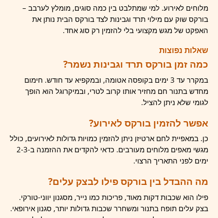
מלוחים לאירוע. למי שמתלבט בין כמה סוגים, מומלץ לערבב –
בורקס שוק עם מילוי תרד וגבינות לצד בורקס הבית נותן את
האפקט של מגש מקצועי בלי להזמין רק סוג אחד.
שאלות נפוצות
כמה זמן בורקס תרד וגבינות נשמר?
במקרר עד 3 ימים בקופסה אטומה, ובמקפיא עד חודש. חימום
מחדש בתנור חם מחזיר אותו קרוב לטרי, ובמיקרוגל הוא הופך
לגומי שלא ניתן להציל.
אפשר להזמין בורקס לאירוע?
כן. במאפיית לחם ארטיזן ניתן להזמין כמויות גדולות לאירועים, כולל
מגשי מאפים מלוחים מעורבים. כדאי להקדים את ההזמנה ב-2-3
ימים לפני התאריך הרצוי.
מה ההבדל בין בורקס פילו לבצק עלים?
פילו הוא שכבות דקות מאוד, פריכות כמו נייר, מסגנון יווני-טורקי.
בצק עלים תופח בתנור ומשחרר שכבות גדולות יותר, סגנון אירופאי.