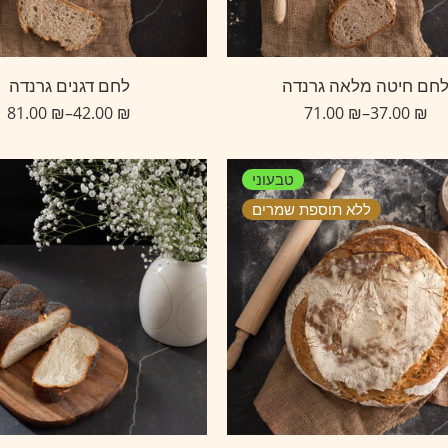
חם חיטה מלאה גרנדה
לחם דגנים גרנדה
81.00
₪
–
42.00
₪
71.00
₪
–
37.00
₪
טבעוני
ללא תוספת שמרים