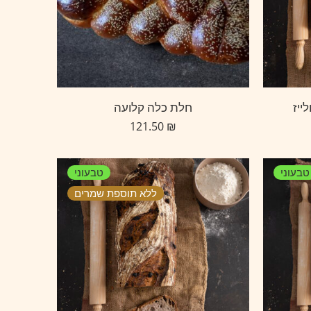
ייז
חלת כלה קלועה
121.50
₪
טבעוני
טבעוני
ללא תוספת שמרים