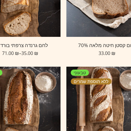
 קסטן חיטה מלאה 70%
לחם גרנדה צרפתי בורדול
71.00
₪
–
35.00
₪
33.00
₪
טבעוני
ללא תוספת שמרים